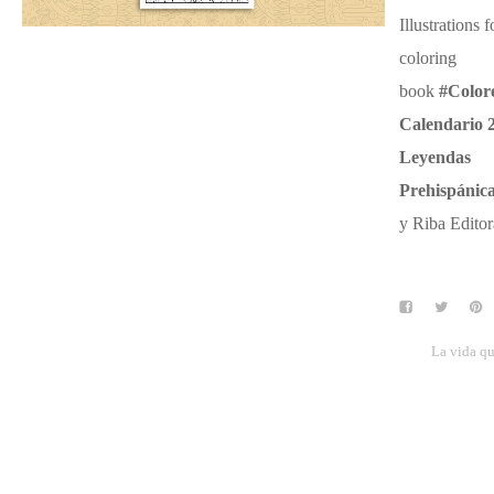
Illustrations f
coloring
book
#Color
Calendario 
Leyendas
Prehispánic
y Riba Editor
La vida qu