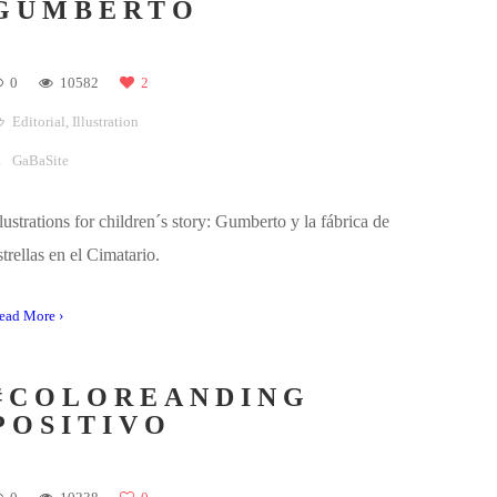
#COLOREANDING
CACTUS Y
SUCULENTAS
0
10554
0
Editorial
,
Illustration