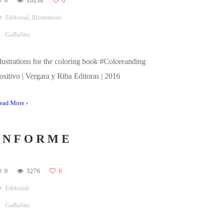
GaBaSite
lustraciones para el libro de colorear #Coloreanding
actus y Suculentas | Vergara y Riba Editoras | 2019
ead More ›