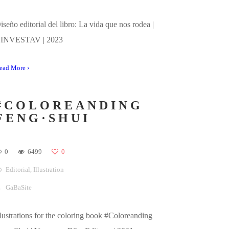
LA VIDA QUE NOS
RODEA
0
3485
0
Editorial
GaBaSite
iseño editorial del libro: La vida que nos rodea |
INVESTAV | 2023
ead More ›