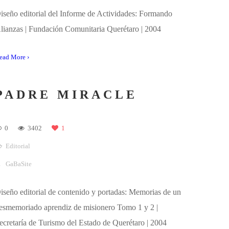
#COLOREANDING
HUICHOL
0
12233
4
Editorial
,
Illustration
GaBaSite
llustrations for the coloring book #Coloreanding
uichol | Vergara y Riba Editoras | 2017
ead More ›