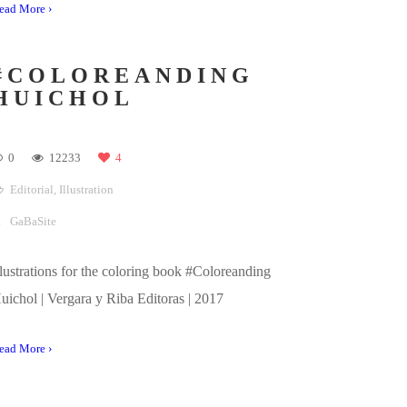
FENG·SHUI
0
6499
0
Editorial
,
Illustration
GaBaSite
llustrations for the coloring book #Coloreanding
eng·Shui | Vergara y Riba Editoras | 2021
ead More ›